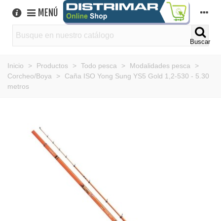
MENÚ
Buscar
Inicio
>
Productos
>
Todo pesca
>
Modalidades pesca
>
Corcheo/Boya
>
Caña ISO Yong Sung YS5 Gold 1,2-530 - 5.30
metros