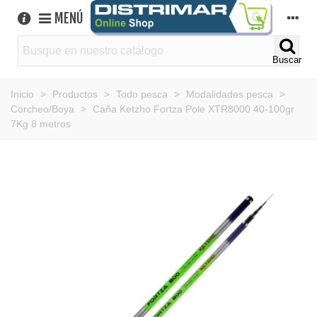
MENÚ
Buscar
Inicio
>
Productos
>
Todo pesca
>
Modalidades pesca
>
Corcheo/Boya
>
Caña Ketzho Fortza Pole XTR8000 40-100gr
7Kg 8 metros