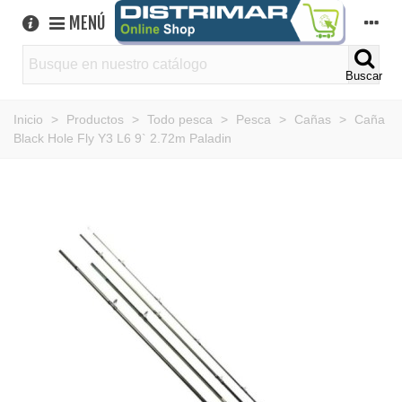
MENÚ
Buscar
Inicio
>
Productos
>
Todo pesca
>
Pesca
>
Cañas
>
Caña
Black Hole Fly Y3 L6 9` 2.72m Paladin