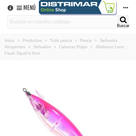
MENÚ
Buscar
Inicio
>
Productos
>
Todo pesca
>
Pesca
>
Señuelos
Atrayentes
>
Señuelos
>
Calamar Pulpo
>
Jibidevon Lens
Flash Squid b 5cm