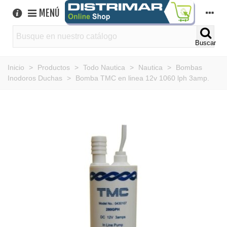
MENÚ
Buscar
Inicio
>
Productos
>
Todo Nautica
>
Nautica
>
Bombas
Inodoros Duchas
>
Bomba TMC en linea 12v 1060 lph 3amp.