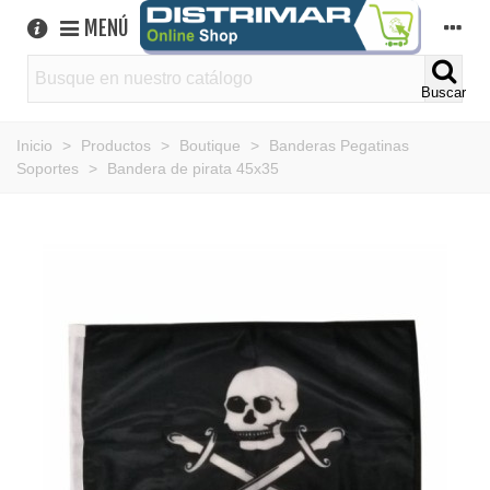
MENÚ
Buscar
Inicio
>
Productos
>
Boutique
>
Banderas Pegatinas
Soportes
>
Bandera de pirata 45x35