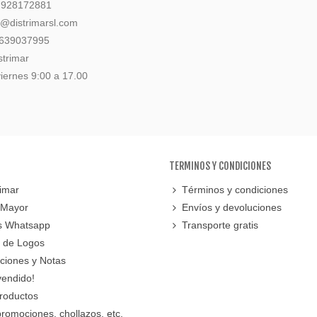
: 928172881
l@distrimarsl.com
 639037995
strimar
iernes 9:00 a 17.00
TERMINOS Y CONDICIONES
imar
Términos y condiciones
 Mayor
Envíos y devoluciones
s Whatsapp
Transporte gratis
 de Logos
cciones y Notas
vendido!
roductos
promociones, chollazos, etc.