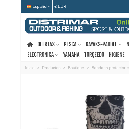
Español
€ EUR
OFERTAS
PESCA
KAYAKS-PADDLE
N
ELECTRONICA
YAMAHA
TORQEEDO
HIGIENE
Inicio
>
Productos
>
Boutique
>
Bandana protector c