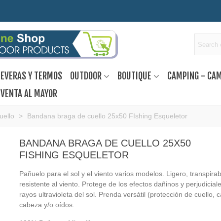
EVERAS Y TERMOS
OUTDOOR
BOUTIQUE
CAMPING - CA
VENTA AL MAYOR
uello
>
Bandana braga de cuello 25x50 FIshing Esqueletor
BANDANA BRAGA DE CUELLO 25X50
FISHING ESQUELETOR
Pañuelo para el sol y el viento varios modelos. Ligero, transpirab
resistente al viento. Protege de los efectos dañinos y perjudicial
rayos ultravioleta del sol. Prenda versátil (protección de cuello, c
cabeza y/o oídos.