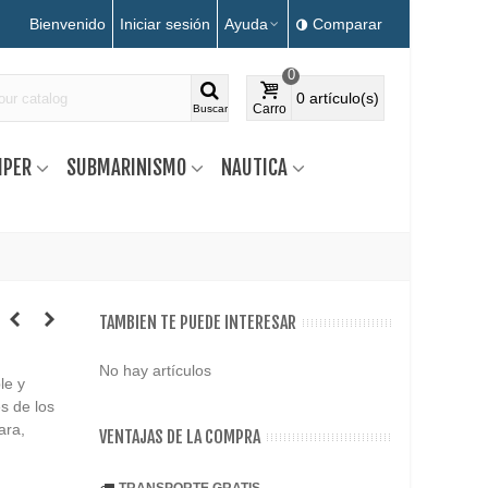
Bienvenido
Iniciar sesión
Ayuda
Comparar
0
0
artículo(s)
Carro
Buscar
MPER
SUBMARINISMO
NAUTICA
TAMBIEN TE PUEDE INTERESAR
No hay artículos
le y
es de los
ara,
VENTAJAS DE LA COMPRA