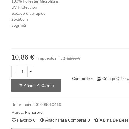
100% Poliester Microfibra
UV Protección
Secado ultrarápido
25x50cm
35gr/m2
10,86 €
(impuestos inc.)
12,06 €
-
+
Compartir
Código QR
f
Añadir Al Carrito
Referencia:
201009010416
Marca:
Fisherpro
Favorito
0
Añadir Para Comparar
0
A Lista De Des