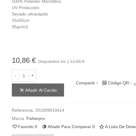
100% Poliester Microfibra
UV Protección
Secado ultrarápido
25x50cm
35gr/m2
10,86 €
(impuestos inc.)
12,06 €
-
+
Compartir
Código QR
f
Añadir Al Carrito
Referencia:
201009010414
Marca:
Fisherpro
Favorito
0
Añadir Para Comparar
0
A Lista De Des