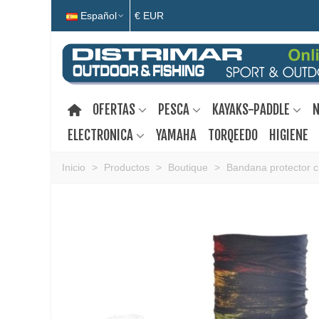
Español
€ EUR
OFERTAS
PESCA
KAYAKS-PADDLE
N
ELECTRONICA
YAMAHA
TORQEEDO
HIGIENE
Inicio
>
Productos
>
Boutique
>
Bandana protector c