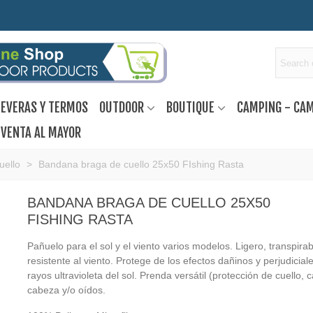
EVERAS Y TERMOS
OUTDOOR
BOUTIQUE
CAMPING - CA
VENTA AL MAYOR
uello
>
Bandana braga de cuello 25x50 FIshing Rasta
BANDANA BRAGA DE CUELLO 25X50
FISHING RASTA
Pañuelo para el sol y el viento varios modelos. Ligero, transpirab
resistente al viento. Protege de los efectos dañinos y perjudicial
rayos ultravioleta del sol. Prenda versátil (protección de cuello, c
cabeza y/o oídos.