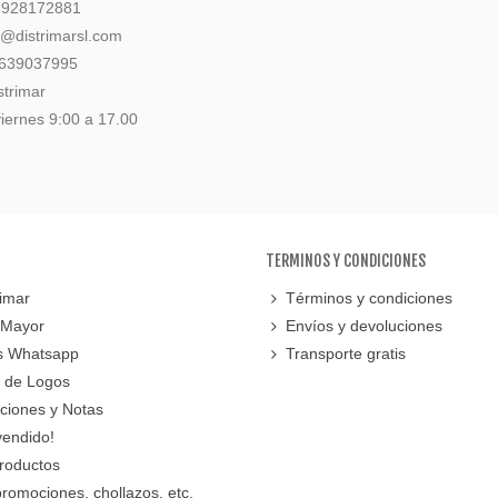
: 928172881
l@distrimarsl.com
 639037995
strimar
iernes 9:00 a 17.00
TERMINOS Y CONDICIONES
imar
Términos y condiciones
 Mayor
Envíos y devoluciones
s Whatsapp
Transporte gratis
 de Logos
cciones y Notas
vendido!
roductos
promociones, chollazos, etc.