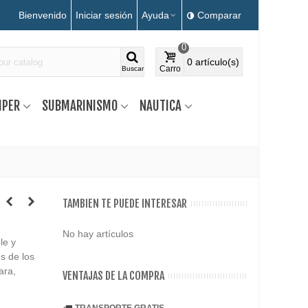
Bienvenido
Iniciar sesión
Ayuda
Comparar
0
0
artículo(s)
Carro
Buscar
MPER
SUBMARINISMO
NAUTICA
TAMBIEN TE PUEDE INTERESAR
No hay artículos
le y
es de los
ara,
VENTAJAS DE LA COMPRA