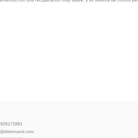
: 928172881
l@distrimarsl.com