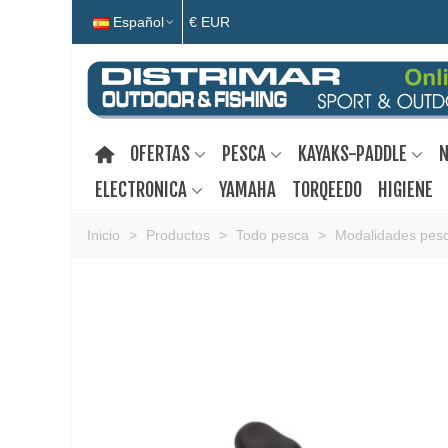
Español
€ EUR
OFERTAS
PESCA
KAYAKS-PADDLE
N
ELECTRONICA
YAMAHA
TORQEEDO
HIGIENE
Inicio
>
Productos
>
Todo pesca
>
Modalidades pes