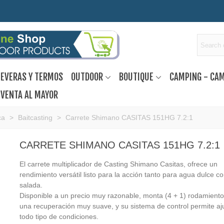
EVERAS Y TERMOS
OUTDOOR
BOUTIQUE
CAMPING - CA
VENTA AL MAYOR
ca
>
Baitcasting
>
Carrete Shimano CASITAS 151HG 7.2:1
CARRETE SHIMANO CASITAS 151HG 7.2:1
El carrete multiplicador de Casting Shimano Casitas, ofrece un
rendimiento versátil listo para la acción tanto para agua dulce 
salada.
Disponible a un precio muy razonable, monta (4 + 1) rodamient
una recuperación muy suave, y su sistema de control permite aj
todo tipo de condiciones.