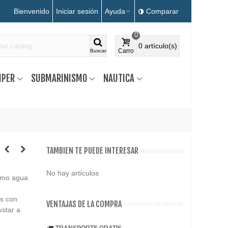
Bienvenido
Iniciar sesión
Ayuda
Comparar
0
0
artículo(s)
Carro
Buscar
MPER
SUBMARINISMO
NAUTICA
TAMBIEN TE PUEDE INTERESAR
No hay artículos
como agua
os con
VENTAJAS DE LA COMPRA
ustar a