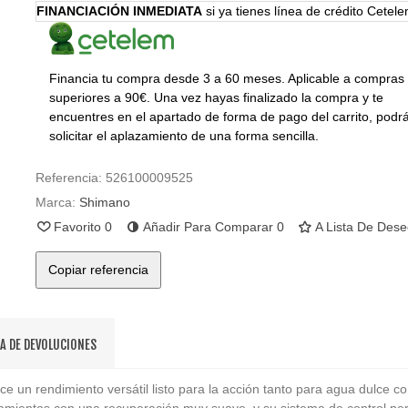
FINANCIACIÓN INMEDIATA
si ya tienes línea de crédito Cetel
Financia tu compra desde 3 a 60 meses. Aplicable a compras
superiores a 90€. Una vez hayas finalizado la compra y te
encuentres en el apartado de forma de pago del carrito, podr
solicitar el aplazamiento de una forma sencilla.
Referencia:
526100009525
Marca:
Shimano
Favorito
0
Añadir Para Comparar
0
A Lista De Des
Copiar referencia
CA DE DEVOLUCIONES
ece un rendimiento versátil listo para la acción tanto para agua dulce 
amientos con una recuperación muy suave, y su sistema de control perm