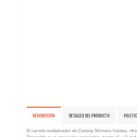
DESCRIPCIÓN
DETALLES DEL PRODUCTO
POLITI
El carrete multiplicador de Casting Shimano Casitas, ofr
Disponible a un precio muy razonable, monta (4 + 1) rod