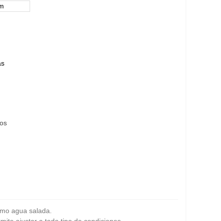
em
ás
eos
como agua salada.
ite ajustar a todo tipo de condiciones.