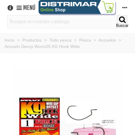
MENÚ
Buscar
Inicio
>
Productos
>
Todo pesca
>
Pesca
>
Anzuelos
>
Anzuelo Decoy Worm25 KG Hook Wide