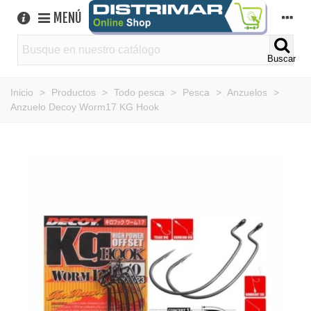
MENÚ
Buscar
Inicio
>
Productos
>
Todo pesca
>
Pesca
>
Anzuelos
>
Anzuelo Decoy Worm17 KG Hook