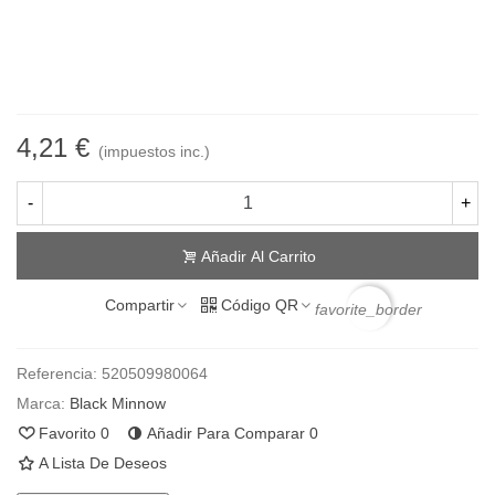
Degradación lenta en agua salada para la liberación de las piezas
perdidas en caso de rotura de bajo
4 Unidades por blister
4,21 €
(impuestos inc.)
-
+
Añadir Al Carrito
Compartir
Código QR
favorite_border
Referencia:
520509980064
Marca:
Black Minnow
Favorito
0
Añadir Para Comparar
0
A Lista De Deseos