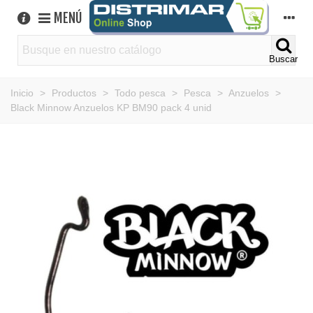
MENÚ
Buscar
Inicio
>
Productos
>
Todo pesca
>
Pesca
>
Anzuelos
>
Black Minnow Anzuelos KP BM90 pack 4 unid