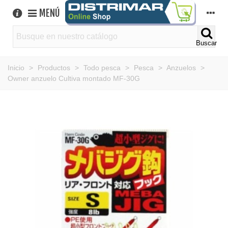
MENÚ
Buscar
Inicio
>
Productos
>
Todo pesca
>
Pesca
>
Anzuelos
>
Owner anzuelo Cultiva montado MF-30G