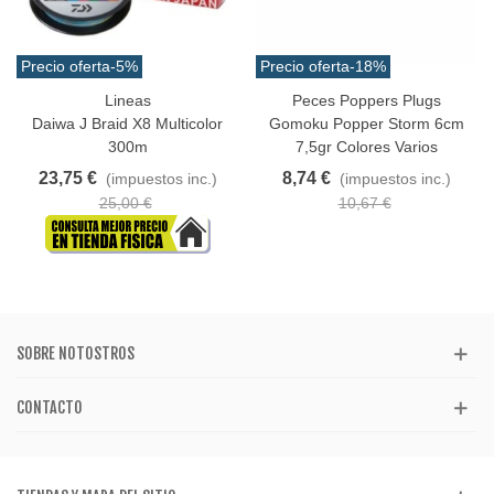
Precio oferta
-5%
Precio oferta
-18%
Lineas
Peces Poppers Plugs
Daiwa J Braid X8 Multicolor
Gomoku Popper Storm 6cm
300m
7,5gr Colores Varios
23,75 €
8,74 €
(impuestos inc.)
(impuestos inc.)
25,00 €
10,67 €
SOBRE NOTOSTROS
CONTACTO