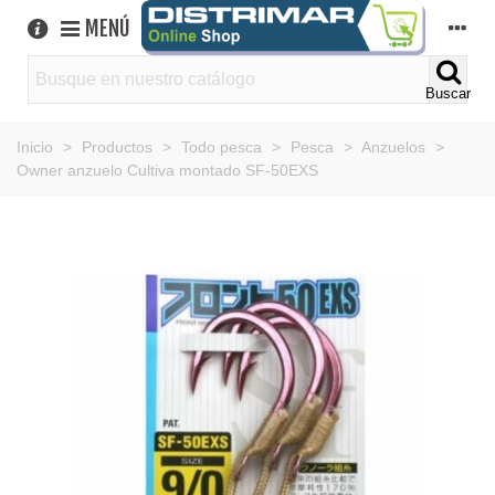
MENÚ
Buscar
Inicio
>
Productos
>
Todo pesca
>
Pesca
>
Anzuelos
>
Owner anzuelo Cultiva montado SF-50EXS