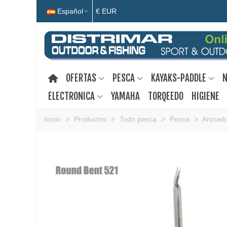
Español
€ EUR
OFERTAS
PESCA
KAYAKS-PADDLE
N
ELECTRONICA
YAMAHA
TORQEEDO
HIGIENE
Inicio
>
Productos
>
Todo pesca
>
Pesca
>
Anzuel