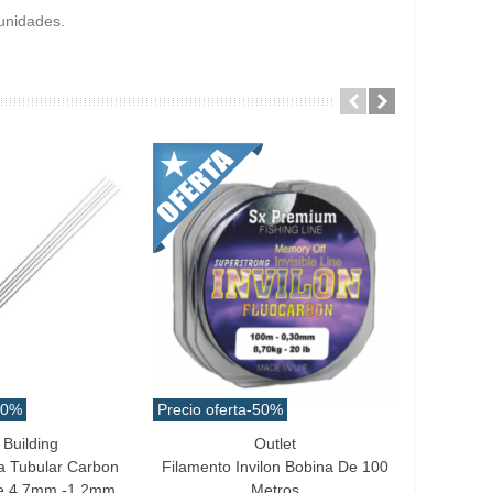
 unidades.
10%
Precio oferta
-50%
Building
Outlet
ito
Favorito
Favo
a Tubular Carbon
Filamento Invilon Bobina De 100
Anzuelo 
e 4.7mm -1.2mm
Metros