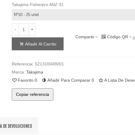
Takajima Fisherpro ANZ 01
-
+
Compartir
Código QR
f
Añadir Al Carrito
Referencia:
521310049001
Marca:
Takajima
Favorito
0
Añadir Para Comparar
0
A Lista De Des
Copiar referencia
CA DE DEVOLUCIONES