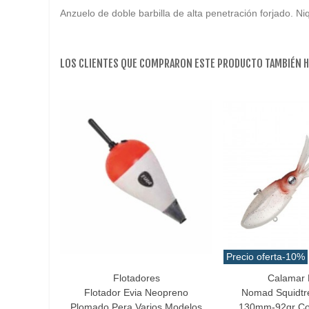
Anzuelo de doble barbilla de alta penetración forjado. Ni
LOS CLIENTES QUE COMPRARON ESTE PRODUCTO TAMBIÉN 
Precio oferta
-10%
Flotadores
Calamar 
Favorito
Favorito
Flotador Evia Neopreno
Nomad Squidtr
Plomado Pera Varios Modelos
130mm-92gr Col