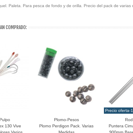
quel. Paleta. Para pesca de fondo y de orilla. Precio del pack de varias
HAN COMPRADO:
Precio oferta
-
Pulpo
Plomo-Pesos
Rod 
Favorito
Añadir Al Carr
ex 130 Vive
Plomo Perdigon Pack. Varias
Puntera Cim
ores Varios
Medidas
900mm Bas