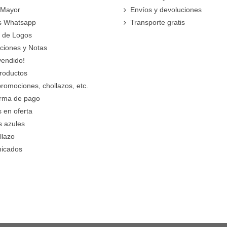
 Mayor
Envíos y devoluciones
s Whatsapp
Transporte gratis
 de Logos
cciones y Notas
vendido!
roductos
promociones, chollazos, etc.
orma de pago
 en oferta
s azules
llazo
icados