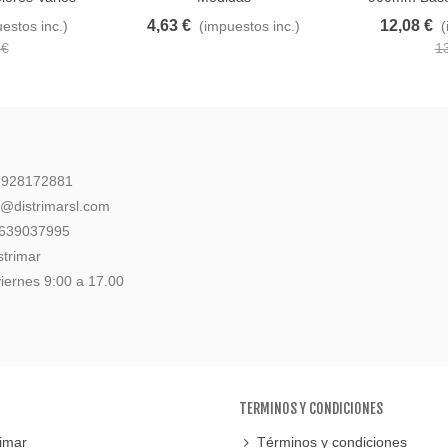
4,63 €
12,08 €
estos inc.)
(impuestos inc.)
(
 €
1
: 928172881
l@distrimarsl.com
 639037995
strimar
iernes 9:00 a 17.00
TERMINOS Y CONDICIONES
imar
Términos y condiciones