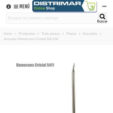
MENÚ
Buscar
Inicio
>
Productos
>
Todo pesca
>
Pesca
>
Anzuelos
>
Anzuelo Hamecons Cristal 5411NI