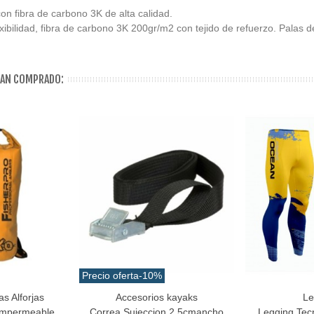
on fibra de carbono 3K de alta calidad.
xibilidad, fibra de carbono 3K 200gr/m2 con tejido de refuerzo. Palas d
HAN COMPRADO:
Precio oferta
-10%
s Alforjas
Accesorios kayaks
Le
Añadir Al Carrito
Favorito
 Impermeable
Correa Sujeccion 2.5cmancho
Legging Tec