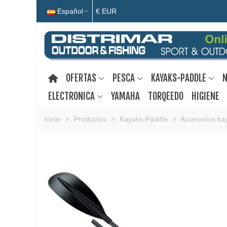
Español
€ EUR
OFERTAS
PESCA
KAYAKS-PADDLE
N
ELECTRONICA
YAMAHA
TORQEEDO
HIGIENE
Inicio
>
Productos
>
Kayaks-Paddle
>
Accesorios ka