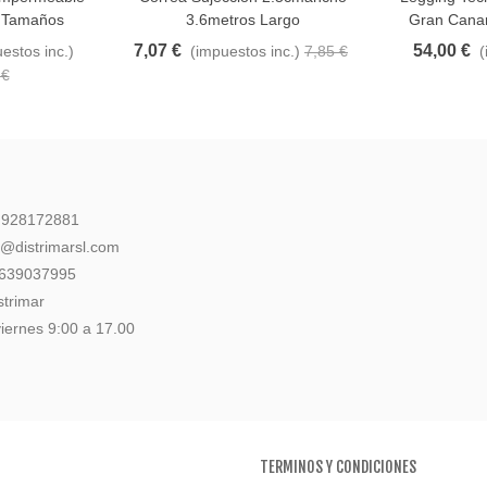
s Tamaños
3.6metros Largo
Gran Canari
7,07 €
54,00 €
estos inc.)
(impuestos inc.)
7,85 €
(
 €
: 928172881
l@distrimarsl.com
 639037995
strimar
iernes 9:00 a 17.00
TERMINOS Y CONDICIONES