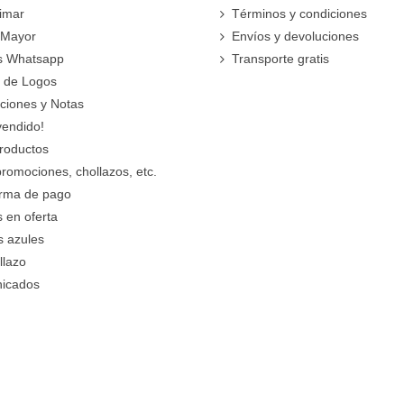
imar
Términos y condiciones
 Mayor
Envíos y devoluciones
s Whatsapp
Transporte gratis
 de Logos
cciones y Notas
vendido!
roductos
promociones, chollazos, etc.
orma de pago
 en oferta
s azules
llazo
icados