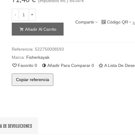
(impuestos inc.)
84,00 €
-
+
Compartir
Código QR
f
Añadir Al Carrito
Referencia:
522750008593
Marca:
Fisherkayak
Favorito
0
Añadir Para Comparar
0
A Lista De Des
Copiar referencia
CA DE DEVOLUCIONES