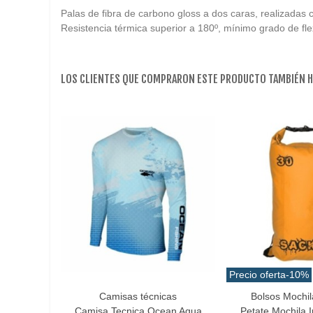
Palas de fibra de carbono gloss a dos caras, realizadas c
Resistencia térmica superior a 180º, mínimo grado de fle
LOS CLIENTES QUE COMPRARON ESTE PRODUCTO TAMBIÉN 
Precio oferta
-10%
Camisas técnicas
Bolsos Mochila
Favorito
Favorito
Camisa Tecnica Ocean Aqua
Petate Mochila