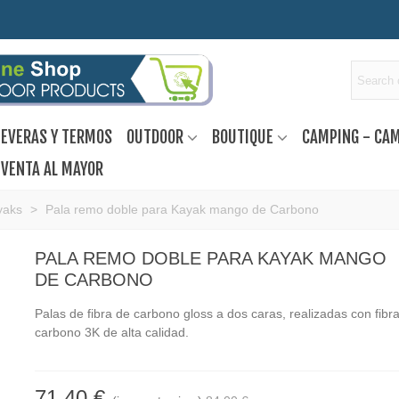
EVERAS Y TERMOS
OUTDOOR
BOUTIQUE
CAMPING - CA
VENTA AL MAYOR
yaks
>
Pala remo doble para Kayak mango de Carbono
PALA REMO DOBLE PARA KAYAK MANGO
DE CARBONO
Palas de fibra de carbono gloss a dos caras, realizadas con fibr
carbono 3K de alta calidad.
71,40 €