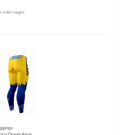
e color negro.
ggings
nico Ocean Aqua