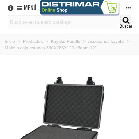
MENÚ
Buscar
Inicio
>
Productos
>
Kayaks-Paddle
>
Accesorios kayaks
>
Maletin caja estanca 390X285X120 c/foam 12"