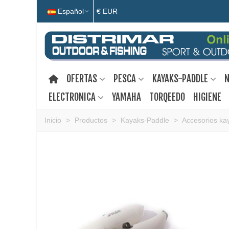
Español
€ EUR
OFERTAS
PESCA
KAYAKS-PADDLE
N
ELECTRONICA
YAMAHA
TORQEEDO
HIGIENE
Inicio
>
Productos
>
Kayaks-Paddle
>
Accesorios ka