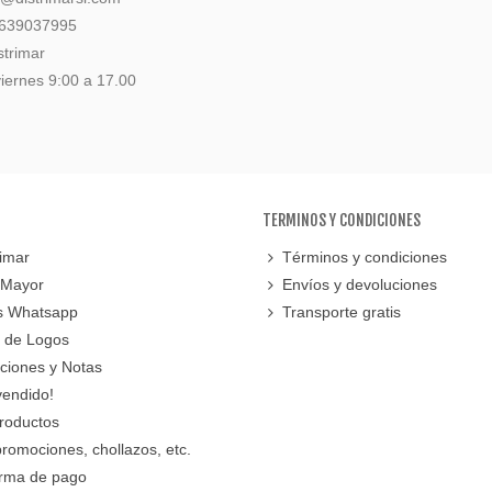
 639037995
strimar
iernes 9:00 a 17.00
TERMINOS Y CONDICIONES
imar
Términos y condiciones
 Mayor
Envíos y devoluciones
s Whatsapp
Transporte gratis
 de Logos
cciones y Notas
vendido!
roductos
promociones, chollazos, etc.
orma de pago