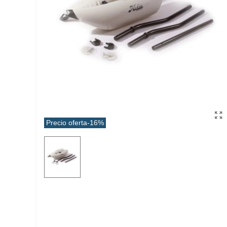
Precio oferta
-16%