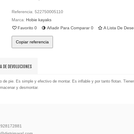
Referencia:
522750005110
Marca:
Hobie kayaks
Favorito
0
Añadir Para Comparar
0
A Lista De Des
Copiar referencia
CA DE DEVOLUCIONES
 de pie. Es simple y efectivo de montar. Es inflable y por tanto flotan. Tien
 almacenar y desmontar.
: 928172881
l@distrimarsl.com