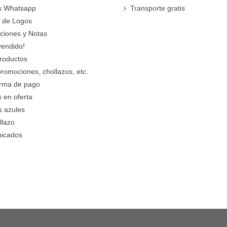
s Whatsapp
Transporte gratis
 de Logos
cciones y Notas
vendido!
roductos
promociones, chollazos, etc.
orma de pago
 en oferta
s azules
llazo
icados