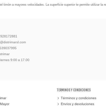
el timón a mayores velocidades. La superficie superior te permite utilizar la r
: 928172881
l@distrimarsl.com
 639037995
strimar
iernes 9:00 a 17.00
TERMINOS Y CONDICIONES
imar
Términos y condiciones
 Mayor
Envíos y devoluciones