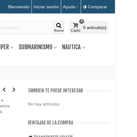
Bienvenido
Iniciar sesión
Ayuda
Comparar
0
0
artículo(s)
Carro
Buscar
MPER
SUBMARINISMO
NAUTICA
TAMBIEN TE PUEDE INTERESAR
 a
No hay artículos
tencia
l.
VENTAJAS DE LA COMPRA