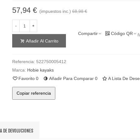
57,94 €
(impuestos inc.)
68,98 €
-
+
Compartir
Código QR
f
Añadir Al Carrito
Referencia:
522750005412
Marca:
Hobie kayaks
Favorito
0
Añadir Para Comparar
0
A Lista De Des
Copiar referencia
CA DE DEVOLUCIONES