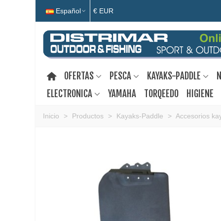
Español
€ EUR
OFERTAS
PESCA
KAYAKS-PADDLE
N
ELECTRONICA
YAMAHA
TORQEEDO
HIGIENE
Inicio
>
Productos
>
Kayaks-Paddle
>
Accesorios ka