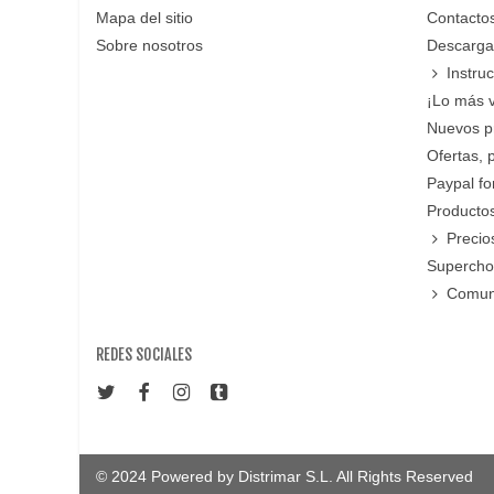
Mapa del sitio
Contacto
Sobre nosotros
Descarga
Instru
¡Lo más 
Nuevos p
Ofertas, 
Paypal f
Productos
Precio
Supercho
Comun
REDES SOCIALES
© 2024 Powered by Distrimar S.L. All Rights Reserved