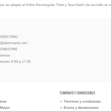
ue se adapta al Hobie Rectangular Twist y Seal Hatch (la escotilla se 
: 928172881
l@distrimarsl.com
 639037995
strimar
iernes 9:00 a 17.00
TERMINOS Y CONDICIONES
imar
Términos y condiciones
 Mayor
Envíos y devoluciones