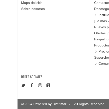
Mapa del sitio
Contacto
Sobre nosotros
Descarga
Instru
¡Lo más 
Nuevos p
Ofertas, 
Paypal f
Productos
Precio
Supercho
Comun
REDES SOCIALES
© 2024 Powered by Distrimar S.L. All Rights Reserved