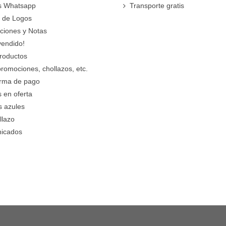
s Whatsapp
Transporte gratis
 de Logos
cciones y Notas
vendido!
roductos
promociones, chollazos, etc.
orma de pago
 en oferta
s azules
llazo
icados