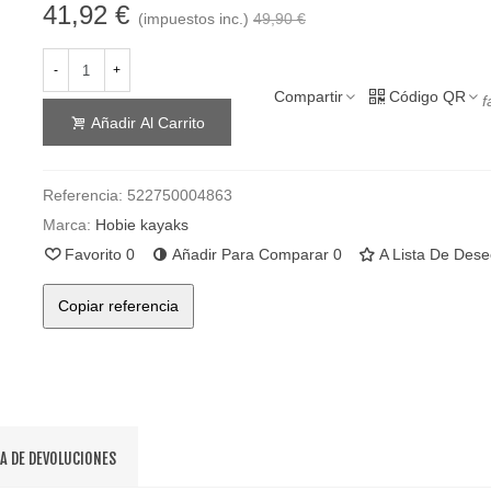
41,92 €
(impuestos inc.)
49,90 €
-
+
Compartir
Código QR
f
Añadir Al Carrito
Referencia:
522750004863
Marca:
Hobie kayaks
Favorito
0
Añadir Para Comparar
0
A Lista De Des
Copiar referencia
CA DE DEVOLUCIONES