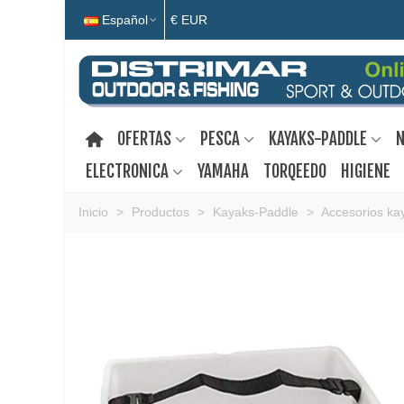
Español
€ EUR
OFERTAS
PESCA
KAYAKS-PADDLE
N
ELECTRONICA
YAMAHA
TORQEEDO
HIGIENE
Inicio
>
Productos
>
Kayaks-Paddle
>
Accesorios ka