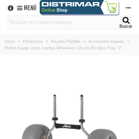
MENÚ
Buscar
Inicio
>
Productos
>
Kayaks-Paddle
>
Accesorios kayaks
>
Hobie kayak carro ruedas Wheeleez 24 cm-80 kilos Trax "2"