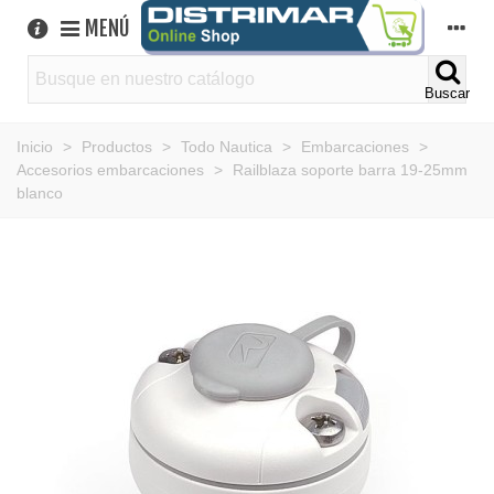
MENÚ
Buscar
Inicio
>
Productos
>
Todo Nautica
>
Embarcaciones
>
Accesorios embarcaciones
>
Railblaza soporte barra 19-25mm
blanco