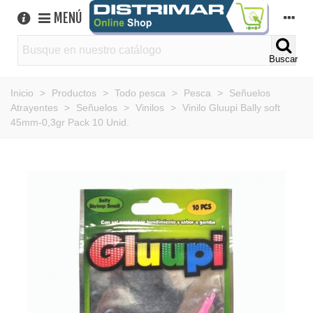
MENÚ
Buscar
Inicio
>
Productos
>
Todo pesca
>
Pesca
>
Señuelos
Atrayentes
>
Señuelos
>
Vinilos
>
Vinilo Gluupi Bally soft
45mm-0,3gr Pack 10 Unid.