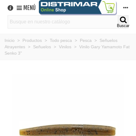
MENÚ
Buscar
Inicio
>
Productos
>
Todo pesca
>
Pesca
>
Señuelos
Atrayentes
>
Señuelos
>
Vinilos
>
Vinilo Gary Yamamoto Fat
Senko 3"