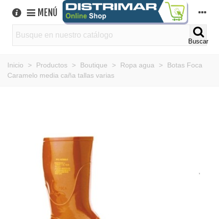
MENÚ
Buscar
Inicio
>
Productos
>
Boutique
>
Ropa agua
>
Botas Foca
Caramelo media caña tallas varias