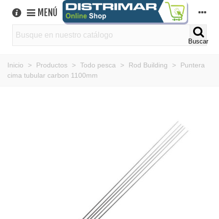
MENÚ
Buscar
Inicio
>
Productos
>
Todo pesca
>
Rod Building
>
Puntera
cima tubular carbon 1100mm