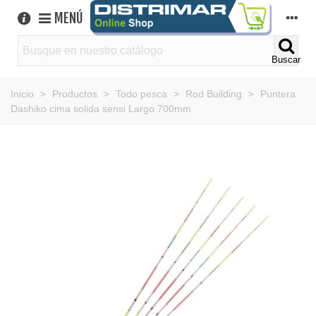
MENÚ
Buscar
Inicio
>
Productos
>
Todo pesca
>
Rod Building
>
Puntera
Dashiko cima solida sensi Largo 700mm