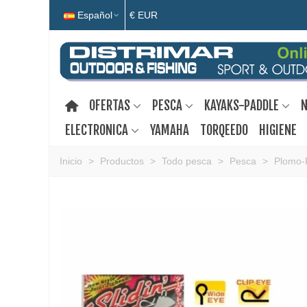
Español
€ EUR
OFERTAS
PESCA
KAYAKS-PADDLE
N
ELECTRONICA
YAMAHA
TORQEEDO
HIGIENE
Inicio
>
Productos
>
Todo pesca
>
Pesca
>
Plomo-