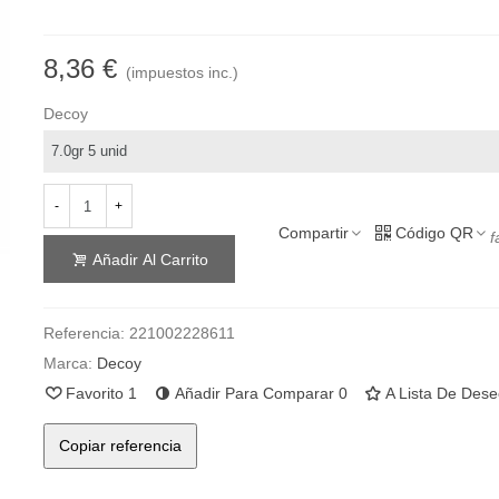
8,36 €
(impuestos inc.)
Decoy
-
+
Compartir
Código QR
f
Añadir Al Carrito
Referencia:
221002228611
Marca:
Decoy
Favorito
1
Añadir Para Comparar
0
A Lista De Des
Copiar referencia