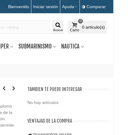
Bienvenido
Iniciar sesión
Ayuda
Comparar
0
0
artículo(s)
Carro
Buscar
MPER
SUBMARINISMO
NAUTICA
TAMBIEN TE PUEDE INTERESAR
No hay artículos
 plomo
a de la
ión
VENTAJAS DE LA COMPRA
 permite