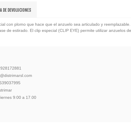
CA DE DEVOLUCIONES
con plomo que hace que el anzuelo sea articulado y reemplazable. La
se de estirado. El clip especial (CLIP EYE) permite utilizar anzuelos 
: 928172881
l@distrimarsl.com
 639037995
strimar
iernes 9:00 a 17.00