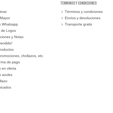
TERMINOS Y CONDICIONES
imar
Términos y condiciones
 Mayor
Envíos y devoluciones
s Whatsapp
Transporte gratis
 de Logos
cciones y Notas
vendido!
roductos
promociones, chollazos, etc.
orma de pago
 en oferta
s azules
llazo
icados