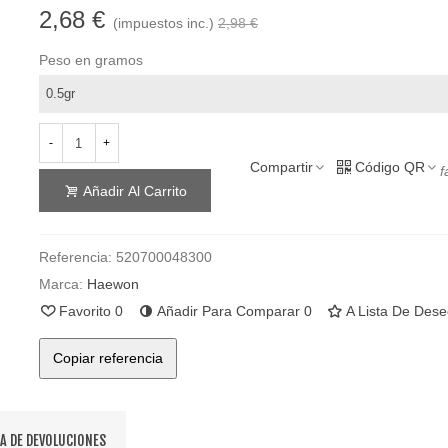
2,68 €
(impuestos inc.)
2,98 €
Peso en gramos
-
+
Compartir
Código QR
f
Añadir Al Carrito
Referencia:
520700048300
Marca:
Haewon
Favorito
0
Añadir Para Comparar
0
A Lista De Des
Copiar referencia
CA DE DEVOLUCIONES