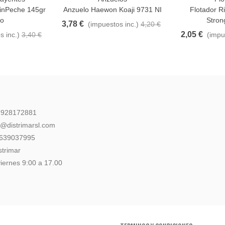
inPeche 145gr
Anzuelo Haewon Koaji 9731 NI
Flotador R
o
Stron
3,78 €
(impuestos inc.)
4,20 €
2,05 €
s inc.)
3,40 €
(impu
: 928172881
l@distrimarsl.com
 639037995
strimar
iernes 9:00 a 17.00