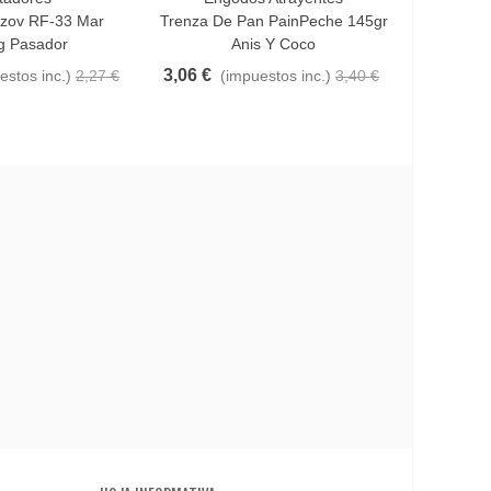
izov RF-33 Mar
Trenza De Pan PainPeche 145gr
Flotad
g Pasador
Anis Y Coco
Pasado
3,06 €
estos inc.)
2,27 €
(impuestos inc.)
3,40 €
2,87 €
(