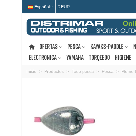
Español
€ EUR
OFERTAS
PESCA
KAYAKS-PADDLE
N
ELECTRONICA
YAMAHA
TORQEEDO
HIGIENE
Inicio
>
Productos
>
Todo pesca
>
Pesca
>
Plomo-