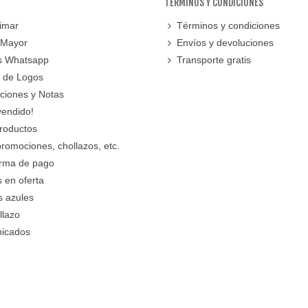
TERMINOS Y CONDICIONES
imar
Términos y condiciones
 Mayor
Envíos y devoluciones
s Whatsapp
Transporte gratis
 de Logos
cciones y Notas
vendido!
roductos
promociones, chollazos, etc.
orma de pago
 en oferta
s azules
llazo
icados