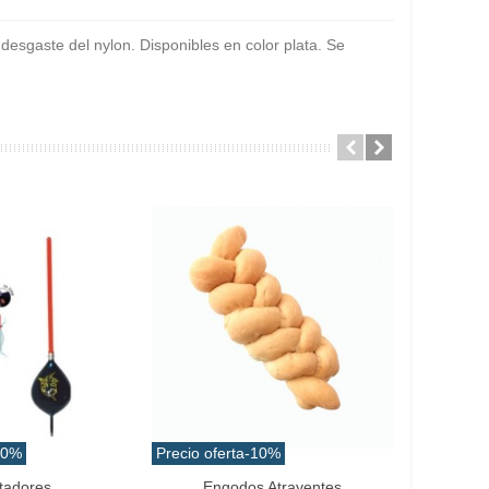
 desgaste del nylon. Disponibles en color plata. Se
10%
Precio oferta
-10%
Precio ofe
tadores
Engodos Atrayentes
Añadir Al Carrito
Favo