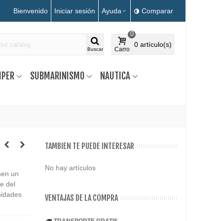
Bienvenido
Iniciar sesión
Ayuda
Comparar
0
0
artículo(s)
Carro
Buscar
MPER
SUBMARINISMO
NAUTICA
TAMBIEN TE PUEDE INTERESAR
No hay artículos
nen un
te del
nidades
VENTAJAS DE LA COMPRA