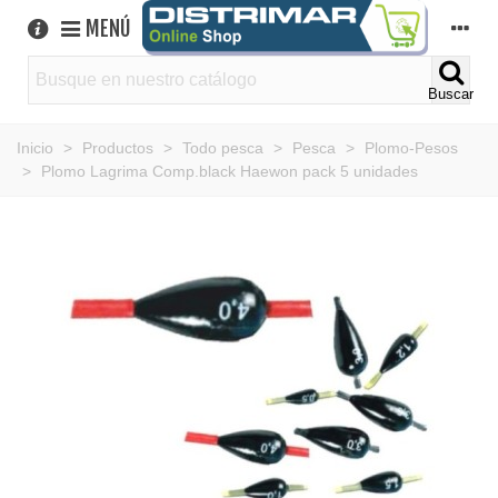
MENÚ
Buscar
Inicio
>
Productos
>
Todo pesca
>
Pesca
>
Plomo-Pesos
>
Plomo Lagrima Comp.black Haewon pack 5 unidades