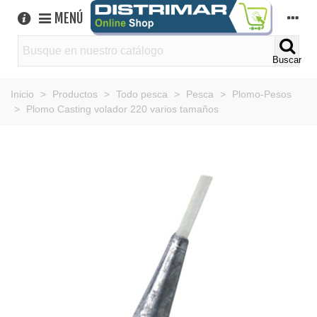
MENÚ
Buscar
Inicio
>
Productos
>
Todo pesca
>
Pesca
>
Plomo-Pesos
>
Plomo Casting volador 220 varios tamaños