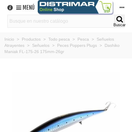
MENÚ
Buscar
Inicio
>
Productos
>
Todo pesca
>
Pesca
>
Señuelos
Atrayentes
>
Señuelos
>
Peces Poppers Plugs
>
Dashiko
Maniak FL-175-26 175mm-26gr