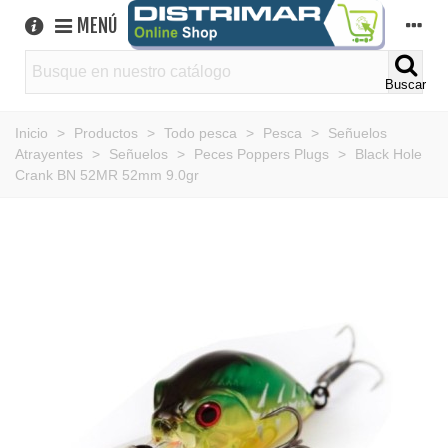
MENÚ
Buscar
Inicio
>
Productos
>
Todo pesca
>
Pesca
>
Señuelos
Atrayentes
>
Señuelos
>
Peces Poppers Plugs
>
Black Hole
Crank BN 52MR 52mm 9.0gr