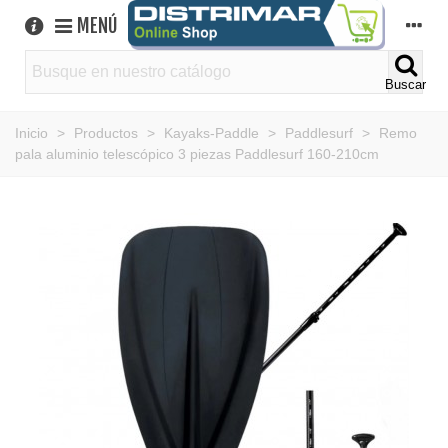
MENÚ
Buscar
Inicio
>
Productos
>
Kayaks-Paddle
>
Paddlesurf
>
Remo
pala aluminio telescópico 3 piezas Paddlesurf 160-210cm