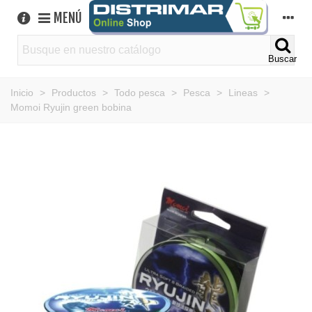
MENÚ
Buscar
Inicio
>
Productos
>
Todo pesca
>
Pesca
>
Lineas
>
Momoi Ryujin green bobina