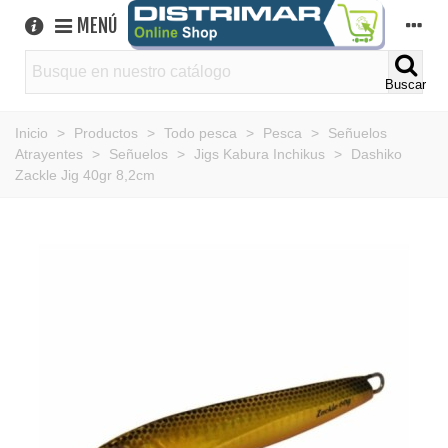
MENÚ
Buscar
Inicio
>
Productos
>
Todo pesca
>
Pesca
>
Señuelos
Atrayentes
>
Señuelos
>
Jigs Kabura Inchikus
>
Dashiko
Zackle Jig 40gr 8,2cm