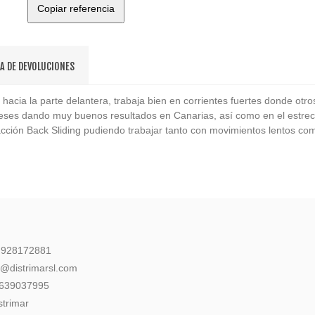
Copiar referencia
CA DE DEVOLUCIONES
hacia la parte delantera, trabaja bien en corrientes fuertes donde otr
ses dando muy buenos resultados en Canarias, así como en el estrech
n acción Back Sliding pudiendo trabajar tanto con movimientos lentos c
: 928172881
l@distrimarsl.com
 639037995
strimar