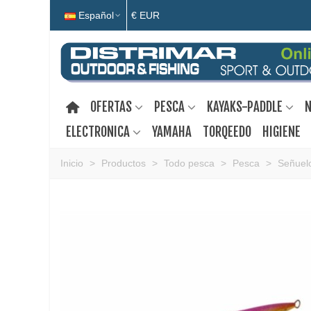
Español
€ EUR
OFERTAS
PESCA
KAYAKS-PADDLE
N
ELECTRONICA
YAMAHA
TORQEEDO
HIGIENE
Inicio
>
Productos
>
Todo pesca
>
Pesca
>
Señuelo