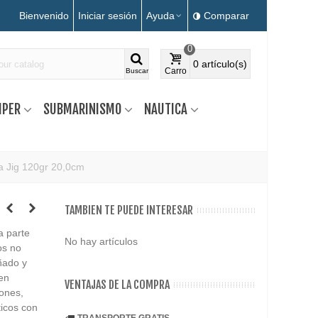
Bienvenido
Iniciar sesión
Ayuda
Comparar
0
0
artículo(s)
Carro
Buscar
MPER
SUBMARINISMO
NAUTICA
 Jig 120gr 20,0cm
TAMBIEN TE PUEDE INTERESAR
a parte
No hay artículos
os no
ñado y
en
VENTAJAS DE LA COMPRA
ones,
ticos con