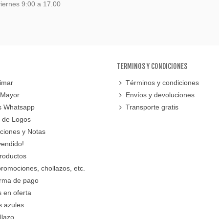
iernes 9:00 a 17.00
TERMINOS Y CONDICIONES
imar
Términos y condiciones
 Mayor
Envíos y devoluciones
s Whatsapp
Transporte gratis
 de Logos
cciones y Notas
vendido!
roductos
promociones, chollazos, etc.
orma de pago
 en oferta
s azules
llazo