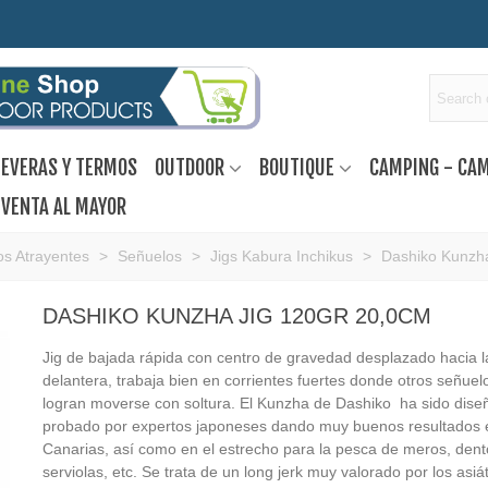
EVERAS Y TERMOS
OUTDOOR
BOUTIQUE
CAMPING - CA
VENTA AL MAYOR
s Atrayentes
>
Señuelos
>
Jigs Kabura Inchikus
>
Dashiko Kunzha
DASHIKO KUNZHA JIG 120GR 20,0CM
Jig de bajada rápida con centro de gravedad desplazado hacia l
delantera, trabaja bien en corrientes fuertes donde otros señuel
logran moverse con soltura. El Kunzha de Dashiko ha sido dise
probado por expertos japoneses dando muy buenos resultados 
Canarias, así como en el estrecho para la pesca de meros, dent
serviolas, etc. Se trata de un long jerk muy valorado por los asiá