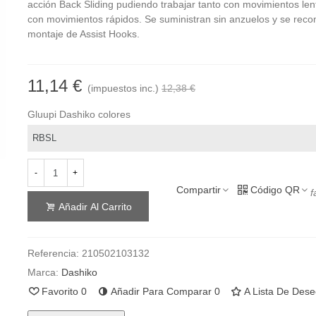
acción Back Sliding pudiendo trabajar tanto con movimientos le
con movimientos rápidos. Se suministran sin anzuelos y se reco
montaje de Assist Hooks.
11,14 €
(impuestos inc.)
12,38 €
Gluupi Dashiko colores
-
+
Compartir
Código QR
f
Añadir Al Carrito
Referencia:
210502103132
Marca:
Dashiko
Favorito
0
Añadir Para Comparar
0
A Lista De Des