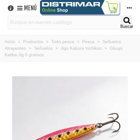
MENÚ
Buscar
Inicio
>
Productos
>
Todo pesca
>
Pesca
>
Señuelos
Atrayentes
>
Señuelos
>
Jigs Kabura Inchikus
>
Gluupi
Katika Jig 5 gramos