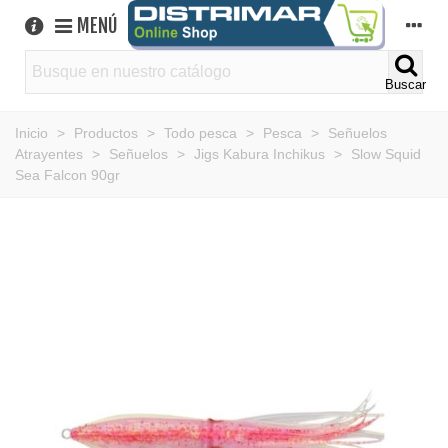
MENÚ
Buscar
Inicio
>
Productos
>
Todo pesca
>
Pesca
>
Señuelos
Atrayentes
>
Señuelos
>
Jigs Kabura Inchikus
>
Slow Squid
Sea Falcon 90gr