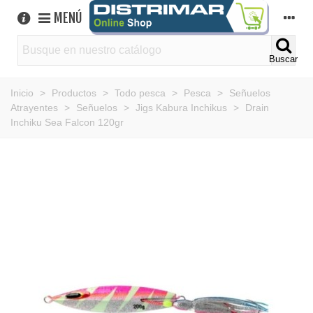
MENÚ
Buscar
Inicio
>
Productos
>
Todo pesca
>
Pesca
>
Señuelos
Atrayentes
>
Señuelos
>
Jigs Kabura Inchikus
>
Drain
Inchiku Sea Falcon 120gr