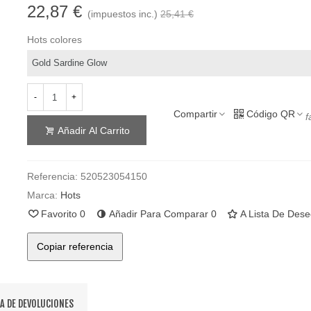
22,87 €
(impuestos inc.)
25,41 €
Hots colores
-
+
Compartir
Código QR
f
Añadir Al Carrito
Referencia:
520523054150
Marca:
Hots
Favorito
0
Añadir Para Comparar
0
A Lista De Des
Copiar referencia
CA DE DEVOLUCIONES