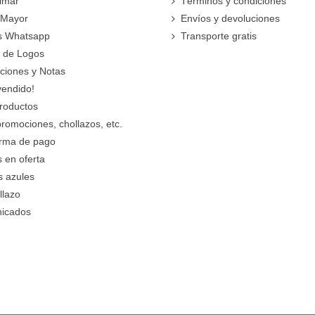
imar
Términos y condiciones
 Mayor
Envíos y devoluciones
s Whatsapp
Transporte gratis
 de Logos
cciones y Notas
vendido!
roductos
promociones, chollazos, etc.
orma de pago
 en oferta
s azules
llazo
icados