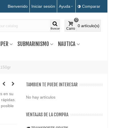
Bienvenido
Iniciar sesión
Ayuda
Comparar
0
0
artículo(s)
Carro
Buscar
MPER
SUBMARINISMO
NAUTICA
 150gr
TAMBIEN TE PUEDE INTERESAR
os en su
No hay artículos
 rápidas.
 posible
VENTAJAS DE LA COMPRA