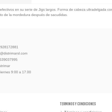
efectivos en su serie de Jigs largos.
Forma de cabeza ultradelgada cona
nto de la mordedura después de sacudidas.
: 928172881
l@distrimarsl.com
 639037995
strimar
iernes 9:00 a 17.00
TERMINOS Y CONDICIONES