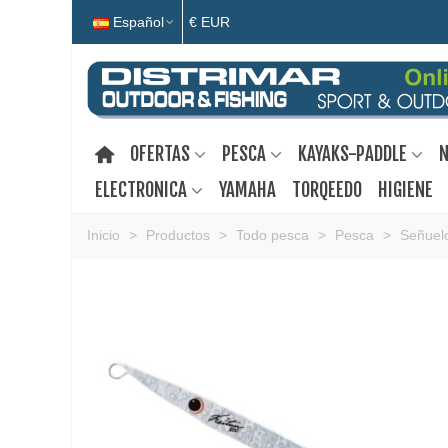
Español
€ EUR
OFERTAS
PESCA
KAYAKS-PADDLE
N
ELECTRONICA
YAMAHA
TORQEEDO
HIGIENE
Inicio
>
Productos
>
Todo pesca
>
Pesca
>
Señuelo