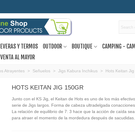
EVERAS Y TERMOS
OUTDOOR
BOUTIQUE
CAMPING - CA
VENTA AL MAYOR
s Atrayentes
>
Señuelos
>
Jigs Kabura Inchikus
>
Hots Keitan Jig
HOTS KEITAN JIG 150GR
Junto con el KS Jig, el Keitan de Hots es uno de los más efectiv
serie de Jigs largos.
Forma de cabeza ultradelgada conacciones
La relación de equilibrio de 7: 3 hace que la acción de caída sea
para atraer el momento de la mordedura después de sacudidas.