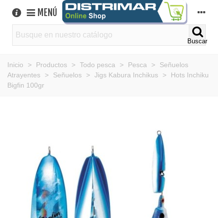
MENÚ
Buscar
Inicio
>
Productos
>
Todo pesca
>
Pesca
>
Señuelos
Atrayentes
>
Señuelos
>
Jigs Kabura Inchikus
>
Hots Inchiku
Bigfin 100gr