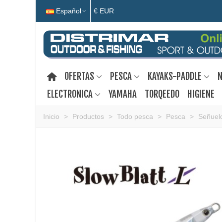
Español
€ EUR
OFERTAS
PESCA
KAYAKS-PADDLE
N
ELECTRONICA
YAMAHA
TORQEEDO
HIGIENE
Inicio
>
Productos
>
Todo pesca
>
Pesca
>
Señuelo