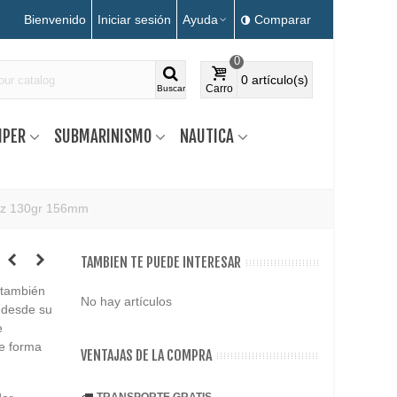
Bienvenido
Iniciar sesión
Ayuda
Comparar
0
0
artículo(s)
Carro
Buscar
MPER
SUBMARINISMO
NAUTICA
etz 130gr 156mm
TAMBIEN TE PUEDE INTERESAR
 también
No hay artículos
n desde su
e
de forma
VENTAJAS DE LA COMPRA