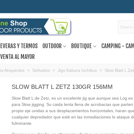
EVERAS Y TERMOS
OUTDOOR
BOUTIQUE
CAMPING - CA
VENTA AL MAYOR
s Atrayentes
>
Señuelos
>
Jigs Kabura Inchikus
>
Slow Blatt L Z
SLOW BLATT L ZETZ 130GR 156MM
Slow Blatt L de Zetz, es un excelente jig que aunque sea Log es
para Slow jigging. Su caida lenta llena de acrobacias que parte
propio eje unidas a sus desplazamientos horizontales, haran qu
cualquier depredador que esté en las inmediaciones lo ataque 
fulminante.