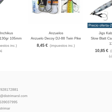
Precio oferta
-
Inchikus
Anzuelos
Jigs Kab
Favorito
Favorito
z 130gr 105mm
Anzuelo Decoy DJ-88 Twin Pike
Slow Blatt Ca
1
8,45 €
estos inc.)
(impuestos inc.)
10,85 €
(
 €
1
: 928172881
l@distrimarsl.com
 639037995
strimar