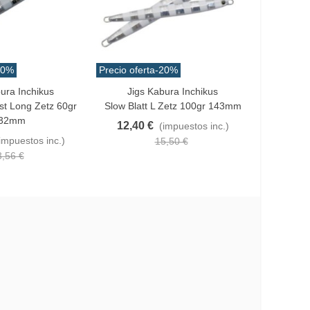
20%
Precio oferta
-20%
Precio ofe
ura Inchikus
Jigs Kabura Inchikus
Favorito
Añadir Al
st Long Zetz 60gr
Slow Blatt L Zetz 100gr 143mm
Sabiki Bi
32mm
12,40 €
(impuestos inc.)
2,20 €
impuestos inc.)
(
15,50 €
3,56 €