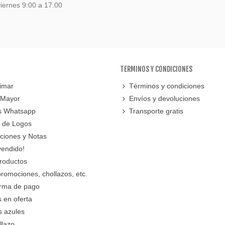
iernes 9:00 a 17.00
TERMINOS Y CONDICIONES
imar
Términos y condiciones
 Mayor
Envíos y devoluciones
s Whatsapp
Transporte gratis
 de Logos
cciones y Notas
vendido!
roductos
promociones, chollazos, etc.
orma de pago
 en oferta
s azules
llazo