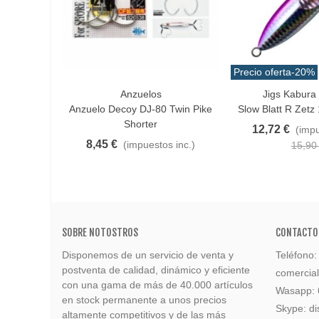
Precio oferta
-20%
Anzuelos
Jigs Kabura 
Favorito
Favorito
Anzuelo Decoy DJ-80 Twin Pike
Slow Blatt R Zet
Shorter
12,72 €
(impu
8,45 €
(impuestos inc.)
15,90
SOBRE NOTOSTROS
CONTACTO
Disponemos de un servicio de venta y
Teléfono
postventa de calidad, dinámico y eficiente
comercia
con una gama de más de 40.000 artículos
Wasapp:
en stock permanente a unos precios
Skype: di
altamente competitivos y de las más