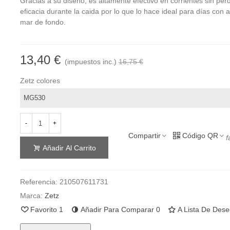
Gracias a su diseño, es altamente efectivo en corrientes sin per
eficacia durante la caida por lo que lo hace ideal para días con 
mar de fondo.
13,40 €
(impuestos inc.)
16,75 €
Zetz colores
-
+
Compartir
Código QR
f
Añadir Al Carrito
Referencia:
210507611731
Marca:
Zetz
Favorito
1
Añadir Para Comparar
0
A Lista De Des