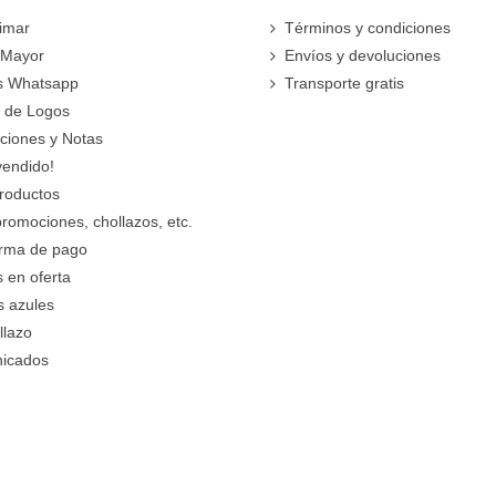
imar
Términos y condiciones
 Mayor
Envíos y devoluciones
s Whatsapp
Transporte gratis
 de Logos
cciones y Notas
vendido!
roductos
promociones, chollazos, etc.
orma de pago
 en oferta
s azules
llazo
icados