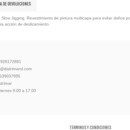
CA DE DEVOLUCIONES
Slow Jigging. Revestimiento de pintura multicapa para evitar daños por 
ia acción de deslizamiento.
: 928172881
l@distrimarsl.com
 639037995
strimar
iernes 9:00 a 17.00
TERMINOS Y CONDICIONES