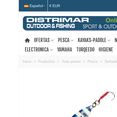
Español
€ EUR
OFERTAS
PESCA
KAYAKS-PADDLE
N
ELECTRONICA
YAMAHA
TORQEEDO
HIGIENE
Inicio
>
Productos
>
Todo pesca
>
Pesca
>
Señuelo