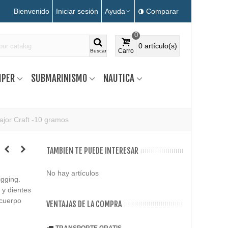
Bienvenido
Iniciar sesión
Ayuda
Comparar
0
0
artículo(s)
Carro
Buscar
MPER
SUBMARINISMO
NAUTICA
ajor Craft -10 gramos
TAMBIEN TE PUEDE INTERESAR
No hay artículos
igging.
 y dientes
 cuerpo
VENTAJAS DE LA COMPRA