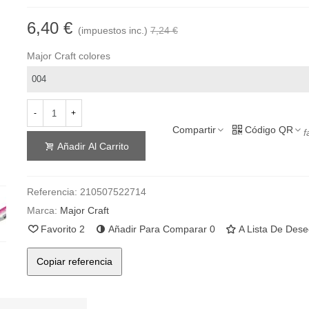
6,40 €
(impuestos inc.)
7,24 €
Major Craft colores
-
+
Compartir
Código QR
f
Añadir Al Carrito
Referencia:
210507522714
Marca:
Major Craft
Favorito
2
Añadir Para Comparar
0
A Lista De Des
Copiar referencia