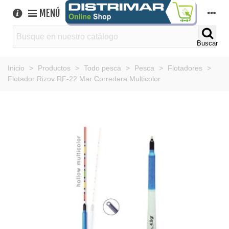
MENÚ
Buscar
Inicio
>
Productos
>
Todo pesca
>
Pesca
>
Flotadores
>
Flotador Rizov RF-22 Mar Corredera Multicolor