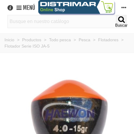
MENÚ
Buscar
Inicio
>
Productos
>
Todo pesca
>
Pesca
>
Flotadores
>
Flotador Serie ISO JA-5