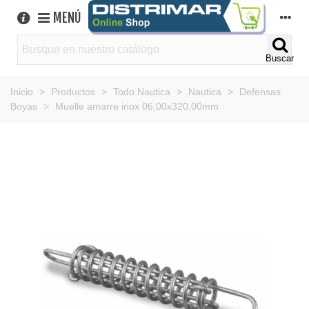
MENÚ
Buscar
Inicio
>
Productos
>
Todo Nautica
>
Nautica
>
Defensas
Boyas
>
Muelle amarre inox 06,00x320,00mm