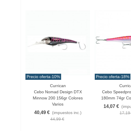
Precio oferta
-10%
Precio oferta
-18%
Currican
Curric
Favorito
Favorito
Cebo Nomad Design DTX
Cebo Speedpro
Minnow 200 156gr Colores
180mm 74gr Col
Varios
14,07 €
(impu
40,49 €
(impuestos inc.)
17,19
44,99 €