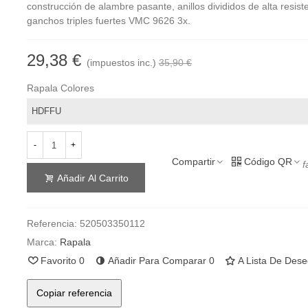
construcción de alambre pasante, anillos divididos de alta resist
ganchos triples fuertes VMC 9626 3x.
29,38 €
(impuestos inc.)
35,90 €
Rapala Colores
-
+
Compartir
Código QR
f
Añadir Al Carrito
Referencia:
520503350112
Marca:
Rapala
Favorito
0
Añadir Para Comparar
0
A Lista De Des
Copiar referencia