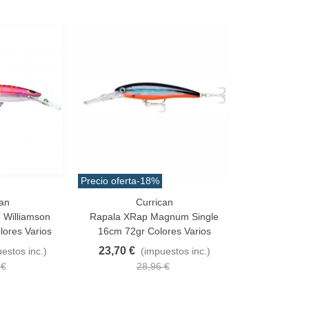
Precio oferta
-18%
an
Currican
Favorito
 Williamson
Rapala XRap Magnum Single
ores Varios
16cm 72gr Colores Varios
23,70 €
estos inc.)
(impuestos inc.)
 €
28,96 €