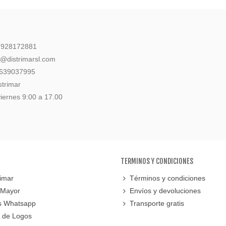
: 928172881
l@distrimarsl.com
 639037995
strimar
iernes 9:00 a 17.00
TERMINOS Y CONDICIONES
imar
Términos y condiciones
 Mayor
Envíos y devoluciones
s Whatsapp
Transporte gratis
 de Logos