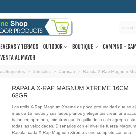
EVERAS Y TERMOS
OUTDOOR
BOUTIQUE
CAMPING - CA
VENTA AL MAYOR
s Atrayentes
>
Señuelos
>
Currican
>
Rapala X-Rap Magnum Xtr
RAPALA X-RAP MAGNUM XTREME 16CM
68GR
Los trolls X-Rap Magnum Xtreme de poca profundidad que se ej
más de 15 nudos y sus lados planos y elegantes crean una acci
balanceo apretada, mientras que la quilla de la cola agrega esta
todas las velocidades. Diseñados con el nivel de fuerza Magnu
Rapala, cada X-Rap Magnum Xtreme viene completo con una