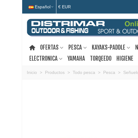
Español
€ EUR
OFERTAS
PESCA
KAYAKS-PADDLE
N
ELECTRONICA
YAMAHA
TORQEEDO
HIGIENE
Inicio
>
Productos
>
Todo pesca
>
Pesca
>
Señuelo