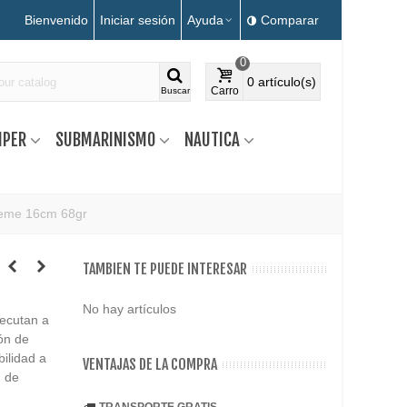
Bienvenido
Iniciar sesión
Ayuda
Comparar
0
0
artículo(s)
Carro
Buscar
MPER
SUBMARINISMO
NAUTICA
eme 16cm 68gr
TAMBIEN TE PUEDE INTERESAR
No hay artículos
ecutan a
ón de
bilidad a
VENTAJAS DE LA COMPRA
m de