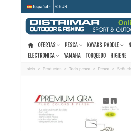
Español
€ EUR
OFERTAS
PESCA
KAYAKS-PADDLE
N
ELECTRONICA
YAMAHA
TORQEEDO
HIGIENE
Inicio
>
Productos
>
Todo pesca
>
Pesca
>
Señuelo