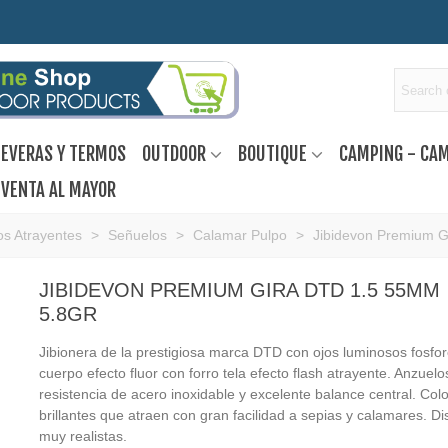
EVERAS Y TERMOS
OUTDOOR
BOUTIQUE
CAMPING - CA
VENTA AL MAYOR
s Atrayentes
>
Señuelos
>
Calamar Pulpo
>
Jibidevon Premium G
JIBIDEVON PREMIUM GIRA DTD 1.5 55MM
5.8GR
Jibionera de la prestigiosa marca DTD con ojos luminosos fosfo
cuerpo efecto fluor con forro tela efecto flash atrayente. Anzuelo
resistencia de acero inoxidable y excelente balance central. Col
brillantes que atraen con gran facilidad a sepias y calamares. D
muy realistas.