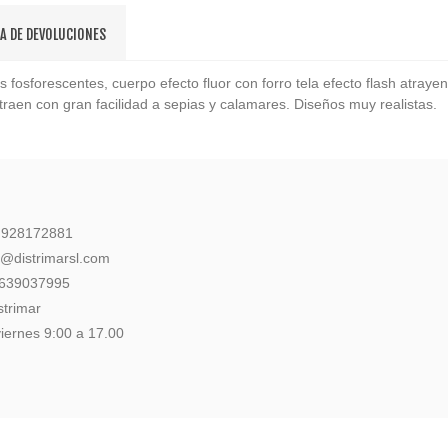
CA DE DEVOLUCIONES
fosforescentes, cuerpo efecto fluor con forro tela efecto flash atrayen
traen con gran facilidad a sepias y calamares. Diseños muy realistas.
: 928172881
l@distrimarsl.com
 639037995
strimar
iernes 9:00 a 17.00