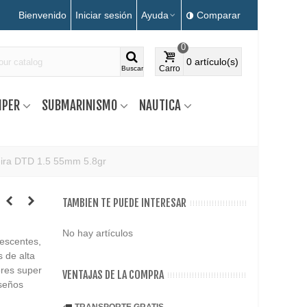
Bienvenido
Iniciar sesión
Ayuda
Comparar
0
0
artículo(s)
Carro
Buscar
MPER
SUBMARINISMO
NAUTICA
ira DTD 1.5 55mm 5.8gr
TAMBIEN TE PUEDE INTERESAR
No hay artículos
rescentes,
s de alta
ores super
VENTAJAS DE LA COMPRA
iseños