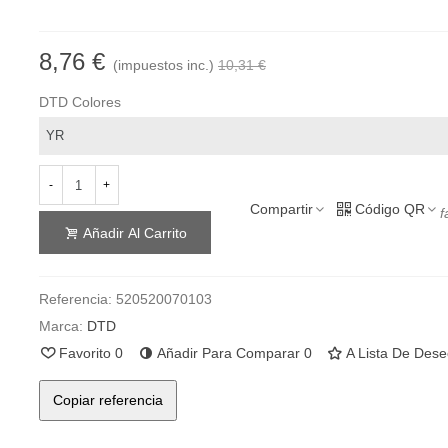
8,76 €
(impuestos inc.)
10,31 €
DTD Colores
-
+
Compartir
Código QR
f
Añadir Al Carrito
Referencia:
520520070103
Marca:
DTD
Favorito
0
Añadir Para Comparar
0
A Lista De Des
Copiar referencia