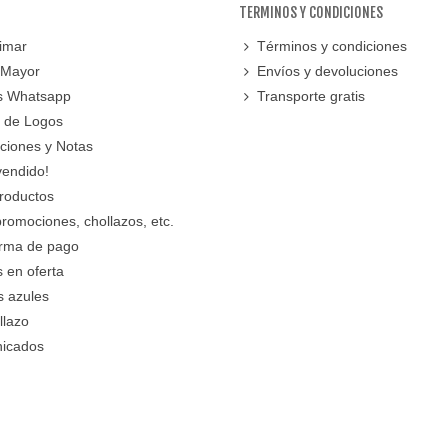
TERMINOS Y CONDICIONES
imar
Términos y condiciones
 Mayor
Envíos y devoluciones
s Whatsapp
Transporte gratis
 de Logos
cciones y Notas
vendido!
roductos
promociones, chollazos, etc.
orma de pago
 en oferta
s azules
llazo
icados